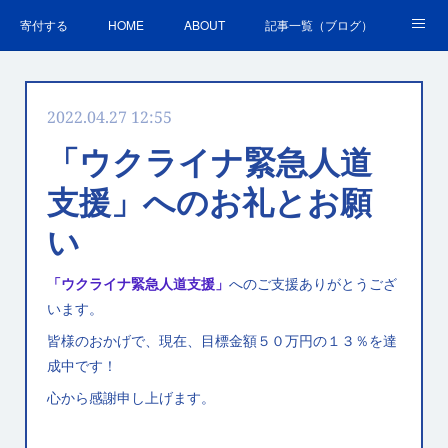
寄付する
HOME
ABOUT
記事一覧（ブログ）
沿革・活動実績
会員募集
講演・研修のご案内
2022.04.27 12:55
ＳＤＧｓの取組
お問合せ
関連リンク集
「ウクライナ緊急人道
支援」へのお礼とお願
い
「ウクライナ緊急人道支援」
へのご支援ありがとうござ
います。
皆様のおかげで、現在、目標金額５０万円の１３％を達
成中です！
心から感謝申し上げます。