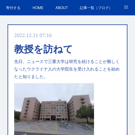
寄付する
HOME
ABOUT
記事一覧（ブログ）
沿革・活動実績
会員募集
講演・研修のご案内
2022.12.11 07:16
ＳＤＧｓの取組
お問合せ
関連リンク集
教授を訪ねて
先日、ニュースで三重大学は研究を続けることが難しく
なったウクライナ人の大学院生を受け入れることを始め
たと知りました。