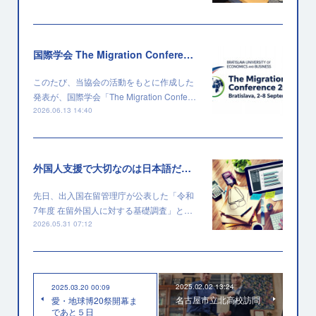
国際学会 The Migration Conference 2026 に採択されました
このたび、当協会の活動をもとに作成した
発表が、国際学会「The Migration Confe…
2026.06.13 14:40
外国人支援で大切なのは日本語だけではない
先日、出入国在留管理庁が公表した「令和
7年度 在留外国人に対する基礎調査」と…
2026.05.31 07:12
2025.02.02 13:24
2025.03.20 00:09
名古屋市立北高校訪問
愛・地球博20祭開幕ま
であと５日