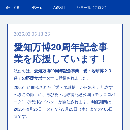
寄付する
HOME
ABOUT
記事一覧（ブログ）
沿革・活動実績
会員募集
講演・研修のご案内
2025.03.05 13:26
ＳＤＧｓの取組
お問合せ
関連リンク集
愛知万博20周年記念事
業を応援しています！
私たちは、
愛知万博20周年記念事業「愛・地球博２０
祭」の応援サポーター
に登録されました。
2005年に開催された「愛・地球博」から20年。記念す
べきこの節目に、再び愛・地球博記念公園（モリコロパ
ーク）で特別なイベントが開催されます。開催期間は、
2025年3月25日（火）から9月25日（木）までの185日
間です。