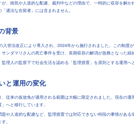
すが、病気や人道的な配慮、裁判中などの理由で、一時的に収容を解か
の「適法な在留者」には含まれません。
度の背景
年の入管法改正により導入され、2024年から施行されました。この制度
・サンダマリさんの死亡事件を受け、長期収容の解消が急務となった経
、監理人の監督下で社会生活を認める「監理措置」を原則とする運用へ
違いと運用の変化
り、従来の仮放免が適用される範囲は大幅に限定されました。現在の運
置」へと移行しています。
問題や人道的な配慮など、監理措置では対応できない特段の事情がある
ます。