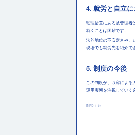
4. 就労と自立
監理措置にある被管理者
就くことは困難です。
法的地位の不安定さや、
現場でも就労先を紹介で
5. 制度の今後
この制度が、収容による
運用実態を注視していく
INFO
(
115
)