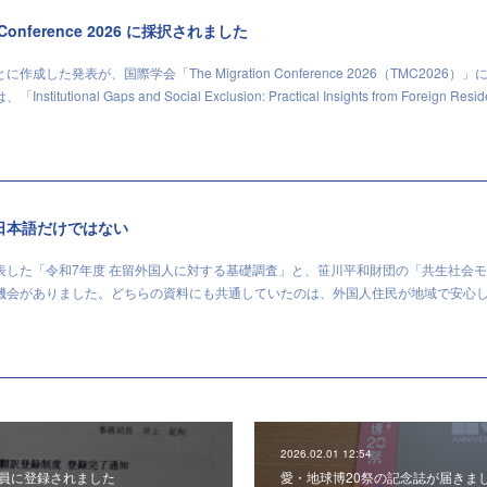
n Conference 2026 に採択されました
した発表が、国際学会「The Migration Conference 2026（TMC2026）」
ional Gaps and Social Exclusion: Practical Insights from Foreign Resi
日本語だけではない
表した「令和7年度 在留外国人に対する基礎調査」と、笹川平和財団の「共生社会
機会がありました。どちらの資料にも共通していたのは、外国人住民が地域で安心
2026.02.01 12:54
員に登録されました
愛・地球博20祭の記念誌が届きま