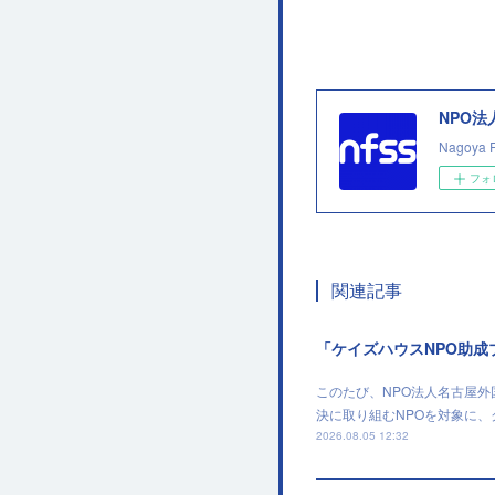
NPO
Nagoya 
フォ
関連記事
「ケイズハウスNPO助
このたび、NPO法人名古屋
決に取り組むNPOを対象に
2026.08.05 12:32