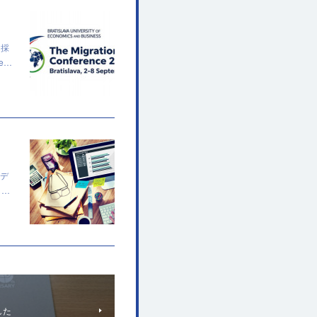
に採
de…
モデ
し…
した