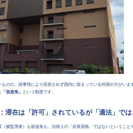
いものの、諸事情により収容されず国内に留まっている外国の方がいま
と
「仮放免」
という制度です。
づけ：滞在は「許可」されているが「適法」で
置（被監理者）も仮放免も、法律上の「在留資格」ではないということ