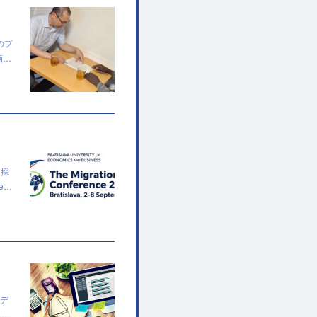
のプ
画…
に採
de…
モデ
し…