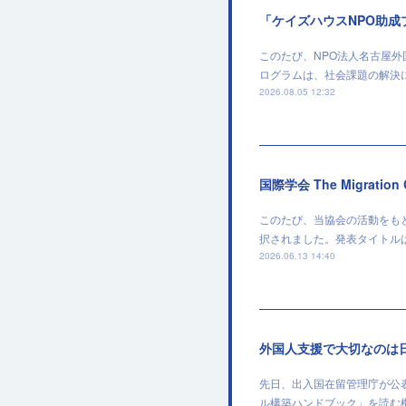
「ケイズハウスNPO助
このたび、NPO法人名古屋
ログラムは、社会課題の解決
2026.08.05 12:32
国際学会 The Migratio
このたび、当協会の活動をもとに作成
択されました。発表タイトルは、「Institut
2026.06.13 14:40
外国人支援で大切なのは
先日、出入国在留管理庁が公
ル構築ハンドブック」を読む