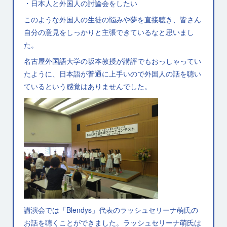
・日本人と外国人の討論会をしたい
このような外国人の生徒の悩みや夢を直接聴き、皆さん
自分の意見をしっかりと主張できているなと思いまし
た。
名古屋外国語大学の坂本教授が講評でもおっしゃってい
たように、日本語が普通に上手いので外国人の話を聴い
ているという感覚はありませんでした。
講演会では「Blendys」代表のラッシュセリーナ萌氏の
お話を聴くことができました。ラッシュセリーナ萌氏は