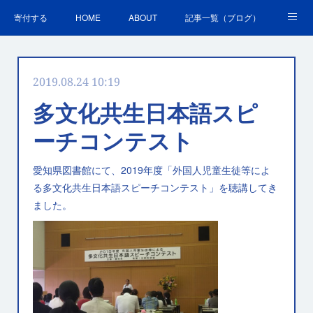
寄付する
HOME
ABOUT
記事一覧（ブログ）
沿革・活動実績
会員募集
講演・研修のご案内
2019.08.24 10:19
ＳＤＧｓの取組
お問合せ
関連リンク集
多文化共生日本語スピ
ーチコンテスト
愛知県図書館にて、2019年度「外国人児童生徒等によ
る多文化共生日本語スピーチコンテスト」を聴講してき
ました。