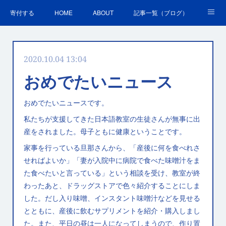
寄付する
HOME
ABOUT
記事一覧（ブログ）
沿革・活動実績
会員募集
講演・研修のご案内
2020.10.04 13:04
ＳＤＧｓの取組
お問合せ
関連リンク集
おめでたいニュース
おめでたいニュースです。
私たちが支援してきた日本語教室の生徒さんが無事に出
産をされました。母子ともに健康ということです。
家事を行っている旦那さんから、「産後に何を食べれさ
せればよいか」「妻が入院中に病院で食べた味噌汁をま
た食べたいと言っている」という相談を受け、教室が終
わったあと、ドラッグストアで色々紹介することにしま
した。だし入り味噌、インスタント味噌汁などを見せる
とともに、産後に飲むサプリメントを紹介・購入しまし
た。また、平日の昼は一人になってしまうので、作り置