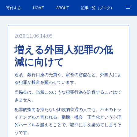
寄付する
HOME
ABOUT
記事一覧（ブログ）
沿革・活動実績
会員募集
講演・研修のご案内
2020.11.06 14:05
ＳＤＧｓの取組
お問合せ
関連リンク集
増える外国人犯罪の低
減に向けて
近頃、銀行口座の売買や、家畜の窃盗など、外国人によ
る犯罪が報道を賑わせています。
当協会は、当然このような犯罪行為を許容することはで
きません。
犯罪的指向を持たない比較的普通の人でも、不正のトラ
イアングルと言われる、動機・機会・正当化という心理
的ハードルを超えることで、犯罪に手を染めてしまうそ
うです。