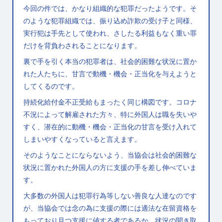
今回の件では、かなり組織的な犯罪だったようです。そ
のような犯罪組織では、振り込め詐欺の受け子と同様、
実行犯は手先として使われ、さしたる利益もなく重い罪
だけを背負わされることになります。
裏で手を引く本当の犯罪者は、社会的困難な状況に置か
れた人たちに、甘言で動機・機会・正当化を与えようと
してくるのです。
持続化給付金不正受給もまったく同じ構図です。コロナ
不況によって解雇された方々、特に外国人は職を失いや
すく、潜在的に動機・機会・正当化の甘言を受け入れて
しまいやすくなっていると言えます。
そのようなことにならないよう、当協会は社会的困難な
状況に置かれた外国人の方に支援の手を差し伸べていま
す。
大多数の外国人は犯罪行為等しない善良な人達なのです
が、当協会では念の為に支援の際には適法な在留資格を
もっており且つ支援に値する者であるか、状況の聞き取