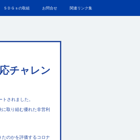
ＳＤＧｓの取組
お問合せ
関連リンク集
対応チャレン
ートされました。
決に取り組む優れた非営利
きたのかを評価するコロナ