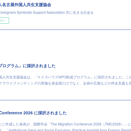
法人名古屋外国人共生支援協会
Foreigners Symbiotic Support Association 共に生きる社会を
ロー
成プログラム」に採択されました
外国人共生支援協会は、「ケイズハウスNPO助成プログラム」に採択されました。こ
、クラウドファンディングの実施を資金面だけでなく、企画や広報などの伴走支援も
n Conference 2026 に採択されました
した発表が、国際学会「The Migration Conference 2026（TMC2026）」
ional Gaps and Social Exclusion: Practical Insights from Foreign Resi