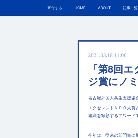
寄付する
HOME
ABOUT
記事一覧
2021.03.18 11:06
「第8回エ
ジ賞にノ
名古屋外国人共生支援協
エクセレントＮＰＯ大賞
組織を顕彰するアワード
今年は、従来の部門賞に