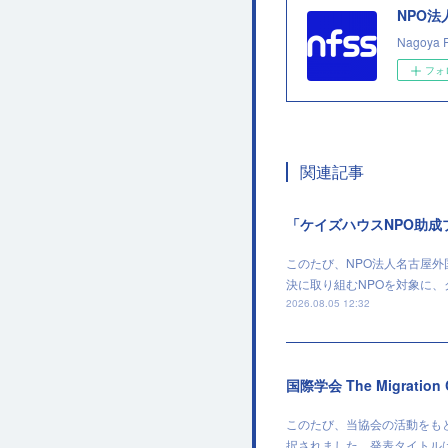
NPO
Nagoya 
フォ
関連記事
「ケイズハウスNPO助
このたび、NPO法人名古屋
決に取り組むNPOを対象に
2026.08.05 12:32
国際学会 The Migratio
このたび、当協会の活動をもとに作成
択されました。発表タイトルは、「Institut