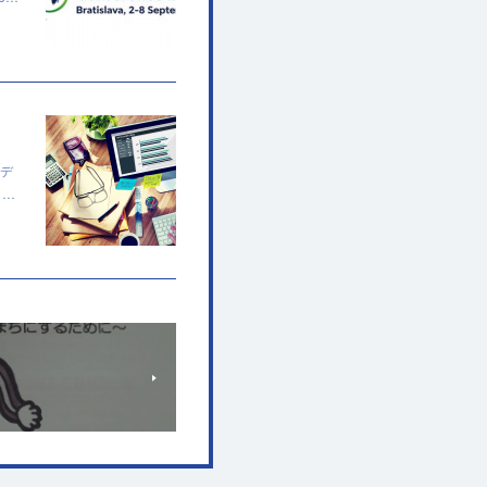
モデ
し…