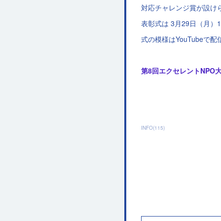
対応チャレンジ賞が設け
表彰式は 3月29日（月）1
式の模様はYouTube
第8回エクセレントNPO大
INFO
(
115
)