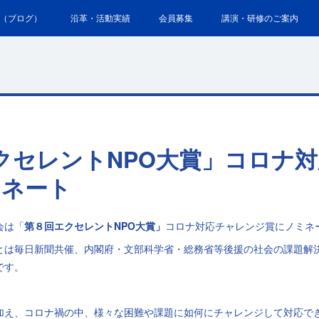
（ブログ）
沿革・活動実績
会員募集
講演・研修のご案内
クセレントNPO大賞」コロナ
ミネート
会は「
第８回エクセレントNPO大賞」
コロナ対応チャレンジ賞にノミネ
とは毎日新聞共催、内閣府・文部科学省・総務省等後援の社会の課題解
です。
加え、コロナ禍の中、様々な困難や課題に如何にチャレンジして対応で