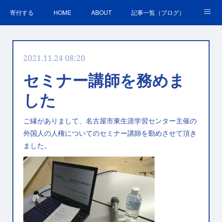
寄付する
HOME
ABOUT
記事一覧（ブログ）
沿革・活動実績
会員募集
講演・研修のご案内
2021.11.24 08:20
ＳＤＧｓの取組
お問合せ
関連リンク集
セミナー講師を務めま
した
ご縁がありまして、名古屋市東生涯学習センター主催の
外国人の人権についてのセミナー講師を勤めさせて頂き
ました。