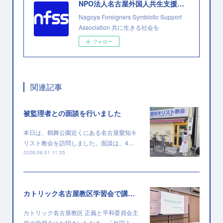
NPO法人名古屋外国人共生支援協会
Nagoya Foreigners Symbiotic Support
Association 共に生きる社会を
フォロー
関連記事
被監理者との面談を行いました
本日は、鶴舞公園近くにある名古屋愛知キ
リスト教会を訪問しました。面談は、4…
2026.08.01 11:35
カトリック名古屋教区学習会で講演を行いました
カトリック名古屋教区 正義と平和委員会主
催の学習会にお招きいただき、「外国人…