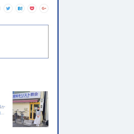
温か
期…