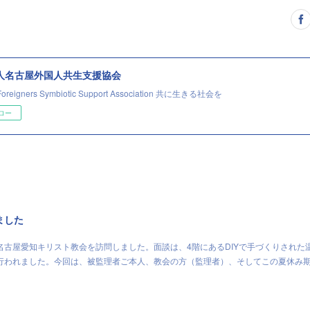
法人名古屋外国人共生支援協会
Foreigners Symbiotic Support Association 共に生きる社会を
ロー
ました
名古屋愛知キリスト教会を訪問しました。面談は、4階にあるDIYで手づくりされた
行われました。今回は、被監理者ご本人、教会の方（監理者）、そしてこの夏休み