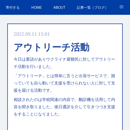
寄付する
HOME
ABOUT
記事一覧（ブログ）
沿革・活動実績
会員募集
講演・研修のご案内
2022.09.11 13:01
ＳＤＧｓの取組
お問合せ
関連リンク集
アウトリーチ活動
今日は要請がありウクライナ避難民に対してアウトリー
チ活動を行いました。
「アウトリーチ」とは簡単に言うと出張サービスで、困
っていても自ら動いて支援を受けられない人に対して支
援を届ける活動です。
相談されたのは学校関連の内容で、翻訳機を活用して内
容を聞き取りました。後日通訳を介して引きつづき支援
をすることになりました。