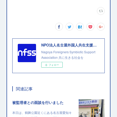
NPO法人名古屋外国人共生支援協会
Nagoya Foreigners Symbiotic Support
Association 共に生きる社会を
フォロー
関連記事
被監理者との面談を行いました
本日は、鶴舞公園近くにある名古屋愛知キ