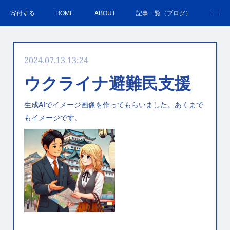
寄付する
HOME
ABOUT
記事一覧（ブログ）
沿革・活動実績
会員募集
講演・研修のご案内
2024.07.13 13:24
ＳＤＧｓの取組
お問合せ
関連リンク集
ウクライナ避難民支援
生成AIでイメージ画像を作ってもらいました。あくまで
もイメージです。