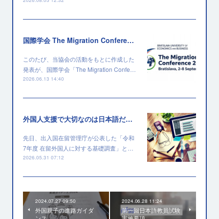
2026.08.05 12:32
国際学会 The Migration Conference 2026 に採択されました
このたび、当協会の活動をもとに作成した
発表が、国際学会「The Migration Confe…
2026.06.13 14:40
外国人支援で大切なのは日本語だけではない
先日、出入国在留管理庁が公表した「令和
7年度 在留外国人に対する基礎調査」と…
2026.05.31 07:12
2024.07.27 09:50
2024.06.28 11:24
外国親子の進路ガイダ
第一回日本語教員試験
ンス
実施要項