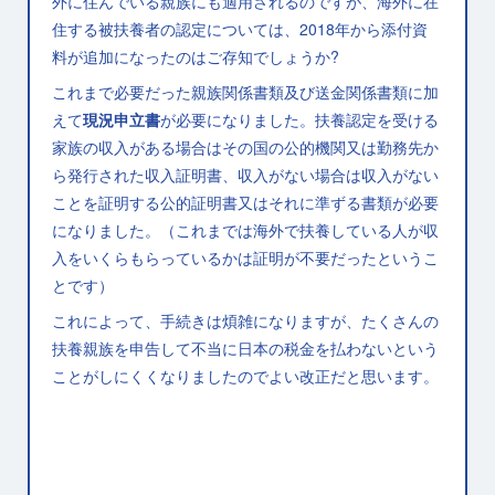
外に住んでいる親族にも適用されるのですが、海外に在
住する被扶養者の認定については、2018年から添付資
料が追加になったのはご存知でしょうか?
これまで必要だった親族関係書類及び送金関係書類に加
えて
現況申立書
が必要になりました。扶養認定を受ける
家族の収入がある場合はその国の公的機関又は勤務先か
ら発行された収入証明書、収入がない場合は収入がない
ことを証明する公的証明書又はそれに準ずる書類が必要
になりました。（これまでは海外で扶養している人が収
入をいくらもらっているかは証明が不要だったというこ
とです）
これによって、手続きは煩雑になりますが、たくさんの
扶養親族を申告して不当に日本の税金を払わないという
ことがしにくくなりましたのでよい改正だと思います。