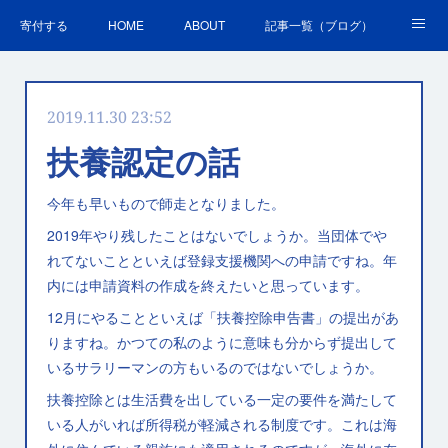
寄付する
HOME
ABOUT
記事一覧（ブログ）
沿革・活動実績
会員募集
講演・研修のご案内
2019.11.30 23:52
ＳＤＧｓの取組
お問合せ
関連リンク集
扶養認定の話
今年も早いもので師走となりました。
2019年やり残したことはないでしょうか。当団体でや
れてないことといえば登録支援機関への申請ですね。年
内には申請資料の作成を終えたいと思っています。
12月にやることといえば「扶養控除申告書」の提出があ
りますね。かつての私のように意味も分からず提出して
いるサラリーマンの方もいるのではないでしょうか。
扶養控除とは生活費を出している一定の要件を満たして
いる人がいれば所得税が軽減される制度です。これは海