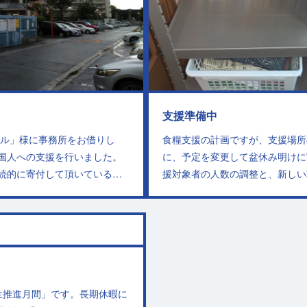
支援準備中
ジル」様に事務所をお借りし
食糧支援の計画ですが、支援場所
国人への支援を行いました。
に、予定を変更して盆休み明けに
続的に寄付して頂いている…
援対象者の人数の調整と、新しい
生推進月間」です。長期休暇に