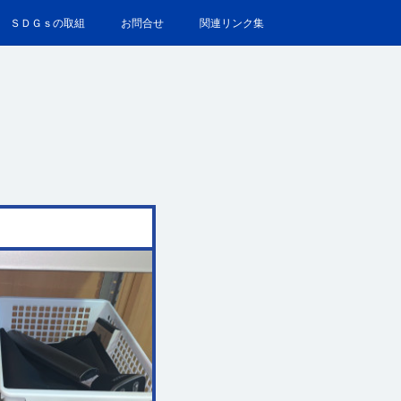
ＳＤＧｓの取組
お問合せ
関連リンク集