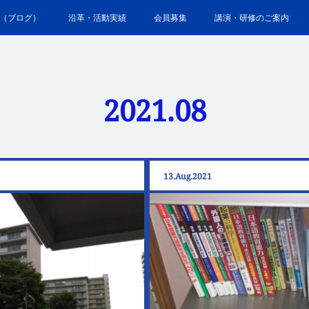
（ブログ）
沿革・活動実績
会員募集
講演・研修のご案内
2021
.
08
13
Aug
2021