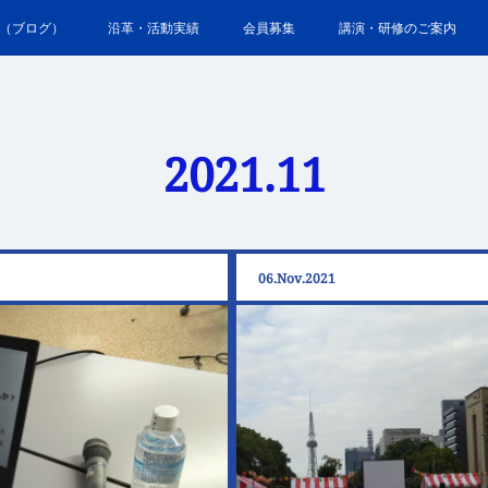
（ブログ）
沿革・活動実績
会員募集
講演・研修のご案内
2021
.
11
06
Nov
2021