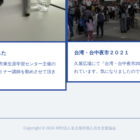
台湾・台中夜市２０２１
した
久屋広場にて『台湾・台中夜市202
市東生涯学習センター主催の
れています。気になりましたので
ミナー講師を勤めさせて頂き
Copyright ©
2026
NPO法人名古屋外国人共生支援協会
.