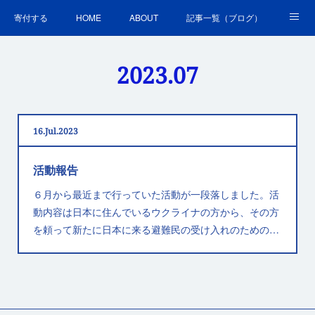
寄付する
HOME
ABOUT
記事一覧（ブログ）
沿革・活動実績
会員募集
講演・研修のご案内
2023
.
07
ＳＤＧｓの取組
お問合せ
関連リンク集
16
Jul
2023
活動報告
６月から最近まで行っていた活動が一段落しました。活
動内容は日本に住んでいるウクライナの方から、その方
を頼って新たに日本に来る避難民の受け入れのための…