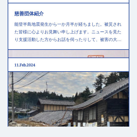
慈善団体紹介
能登半島地震発生から一か月半が経ちました。被災され
た皆様に心よりお見舞い申し上げます。ニュースを見た
り支援活動した方からお話を伺ったりして、被害の大…
11
Feb
2024
代表が行政書士試験に合格しました！
突然ですがこの度、代表山崎が令和５年度行政書士試験
に合格しました。そして面識はないですが同じようにつ
らい勉強を経て合格した同期のみなさまおめでとうご…