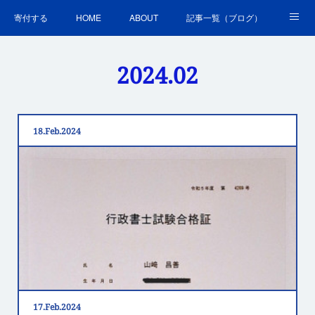
寄付する
HOME
ABOUT
記事一覧（ブログ）
沿革・活動実績
会員募集
講演・研修のご案内
2024
.
02
ＳＤＧｓの取組
お問合せ
関連リンク集
18
Feb
2024
17
Feb
2024