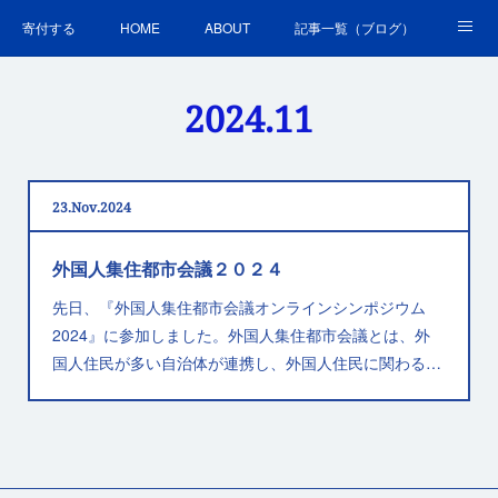
寄付する
HOME
ABOUT
記事一覧（ブログ）
沿革・活動実績
会員募集
講演・研修のご案内
2024
.
11
ＳＤＧｓの取組
お問合せ
関連リンク集
23
Nov
2024
外国人集住都市会議２０２４
先日、『外国人集住都市会議オンラインシンポジウム
2024』に参加しました。外国人集住都市会議とは、外
国人住民が多い自治体が連携し、外国人住民に関わる…