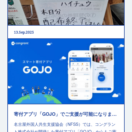
13
Sep
2025
愛・地球博20祭「サステナブル芸術祭」
大阪・関西万博は大変盛り上がっており、愛・地球博の
総入場者数を超えたというニュースも出ていました。そ
の流れを受け、20年前の愛・地球博を振り返り、その…
寄付アプリ「GOJO」でご支援が可能になりました！
名古屋外国人共生支援協会（NFSS）では、コングラン
ト株式会社が開発した寄付アプリ「GOJO」からもご寄