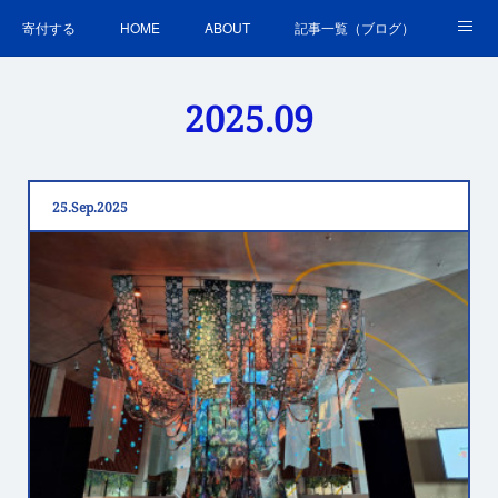
寄付する
HOME
ABOUT
記事一覧（ブログ）
沿革・活動実績
会員募集
講演・研修のご案内
2025
.
09
ＳＤＧｓの取組
お問合せ
関連リンク集
25
Sep
2025