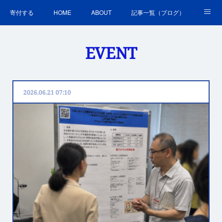
寄付する
HOME
ABOUT
記事一覧（ブログ）
沿革・活動実績
会員募集
講演・研修のご案内
EVENT
ＳＤＧｓの取組
お問合せ
関連リンク集
2026.06.21 07:10