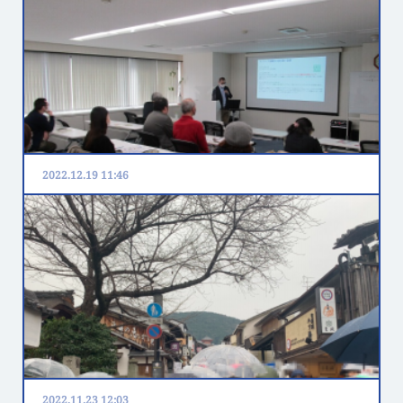
政治セミナー参加レポート
世の中の仕組みをより深く知るために、まずは政権を担
う与党の考えを直接聞いてみたいと思い、名古屋観光ホ
テルにて麻生太郎副総理によるセミナーに出席させて…
2022.12.19 11:46
ウクライナ避難民の共生に向けて
２月１２日（日）に『ウクライナ避難民の共生に向け
て』というテーマのセミナーを開催しました。はじめに
NFSSの代表山崎よりウクライナ避難民の現状と支援…
2022.11.23 12:03