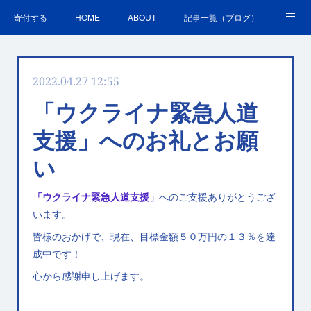
寄付する
HOME
ABOUT
記事一覧（ブログ）
沿革・活動実績
会員募集
講演・研修のご案内
2022.04.27 12:55
ＳＤＧｓの取組
お問合せ
関連リンク集
「ウクライナ緊急人道
支援」へのお礼とお願
い
「ウクライナ緊急人道支援」
へのご支援ありがとうござ
います。
皆様のおかげで、現在、目標金額５０万円の１３％を達
成中です！
心から感謝申し上げます。