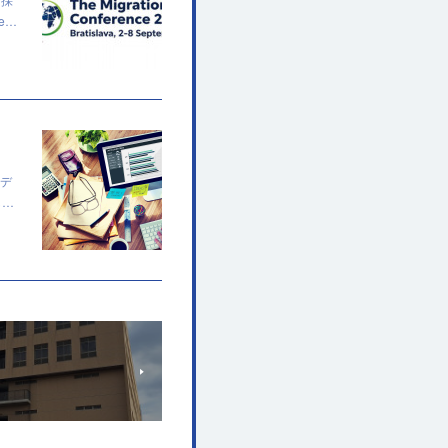
de…
モデ
し…