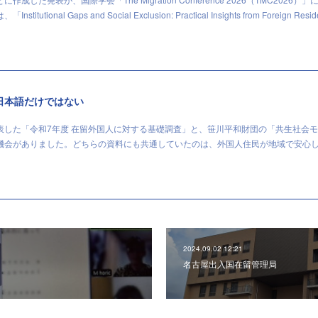
ional Gaps and Social Exclusion: Practical Insights from Foreign Resi
日本語だけではない
表した「令和7年度 在留外国人に対する基礎調査」と、笹川平和財団の「共生社会
機会がありました。どちらの資料にも共通していたのは、外国人住民が地域で安心
2024.09.02 12:21
名古屋出入国在留管理局