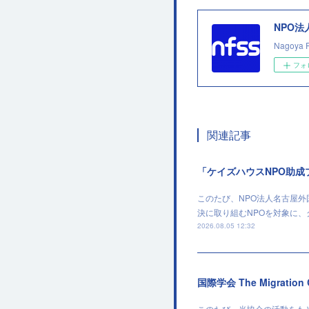
NPO
Nagoya 
フォ
関連記事
「ケイズハウスNPO助
このたび、NPO法人名古屋
決に取り組むNPOを対象に
2026.08.05 12:32
国際学会 The Migratio
このたび、当協会の活動をもとに作成