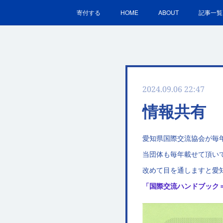
寄付する
HOME
ABOUT
記事一覧
2024.09.06 22:47
情報共有
愛知県国際交流協会が毎
当団体も毎年載せて頂い
改めて目を通しますと愛
「国際交流ハンドブック