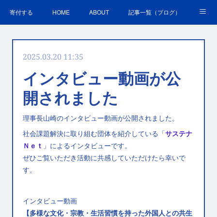
寄付する
HOME
ABOUT
記事一覧（ブログ）
沿革・活動実績
会員募集
講演・研修のご案内
2025.03.20 11:35
ＳＤＧｓの取組
お問合せ
関連リンク集
インタビュー動画が公
開されました
理事長山崎のインタビュー動画が公開されました。
社会課題解決に取り組む団体を紹介している「
サステナ
Ｎｅｔ
」によるインタビューです。
ぜひご覧いただき活動に共感していただけたら幸いで
す。
インタビュー動画
【多様な文化・宗教・生活習慣を持った外国人との共生