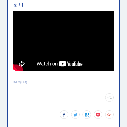
を！】
INFO
(
115
)