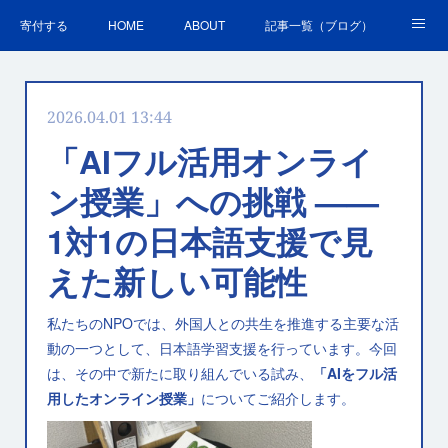
寄付する
HOME
ABOUT
記事一覧（ブログ）
沿革・活動実績
会員募集
講演・研修のご案内
2026.04.01 13:44
ＳＤＧｓの取組
お問合せ
関連リンク集
「AIフル活用オンライ
ン授業」への挑戦 ——
1対1の日本語支援で見
えた新しい可能性
私たちのNPOでは、外国人との共生を推進する主要な活
動の一つとして、日本語学習支援を行っています。今回
は、その中で新たに取り組んでいる試み、
「AIをフル活
用したオンライン授業」
についてご紹介します。