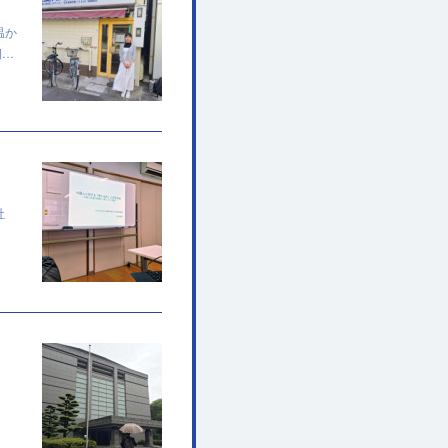
温か
期…
社