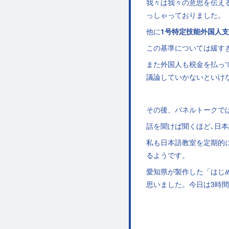
我々は我々の意思を伝え
っしゃっておりました。
他に
1号特定技能外国人
この基準については緩す
また外国人も税金を払っ
議論していかないといけ
その後、パネルトークで
話を聞けば聞くほど､日
私も日本語教室を定期的
るようです。
愛知県が製作した「はじ
思いました。今日は3時