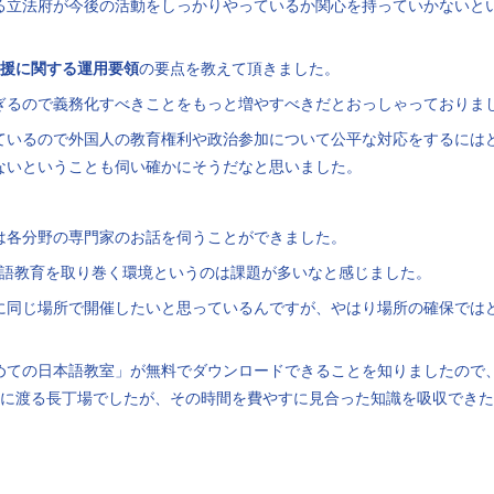
る立法府が今後の活動をしっかりやっているか関心を持っていかないと
支援に関する運用要領
の要点を教えて頂きました。
ぎるので義務化すべきことをもっと増やすべきだとおっしゃっておりま
ているので外国人の教育権利や政治参加について公平な対応をするには
ないということも伺い確かにそうだなと思いました。
は各分野の専門家のお話を伺うことができました。
本語教育を取り巻く環境というのは課題が多いなと感じました。
に同じ場所で開催したいと思っているんですが、やはり場所の確保では
めての日本語教室」が無料でダウンロードできることを知りましたので
間に渡る長丁場でしたが、その時間を費やすに見合った知識を吸収でき