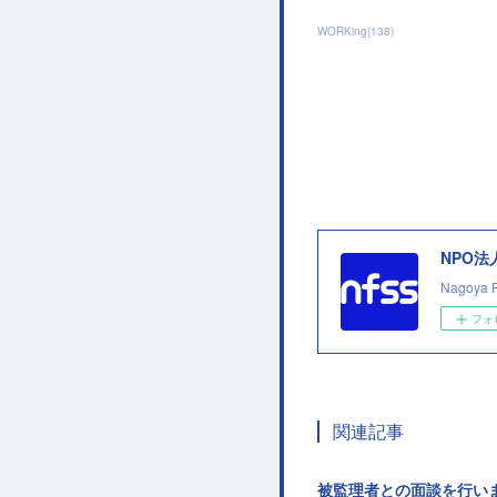
WORKing
(
138
)
NPO
Nagoya 
フォ
関連記事
被監理者との面談を行い