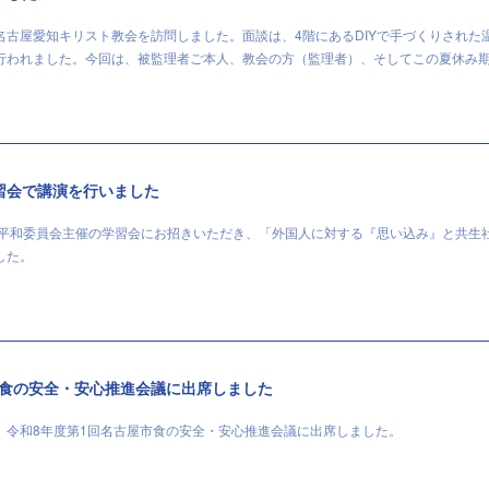
名古屋愛知キリスト教会を訪問しました。面談は、4階にあるDIYで手づくりされた
行われました。今回は、被監理者ご本人、教会の方（監理者）、そしてこの夏休み
習会で講演を行いました
と平和委員会主催の学習会にお招きいただき、「外国人に対する『思い込み』と共生
した。
市食の安全・安心推進会議に出席しました
、令和8年度第1回名古屋市食の安全・安心推進会議に出席しました。