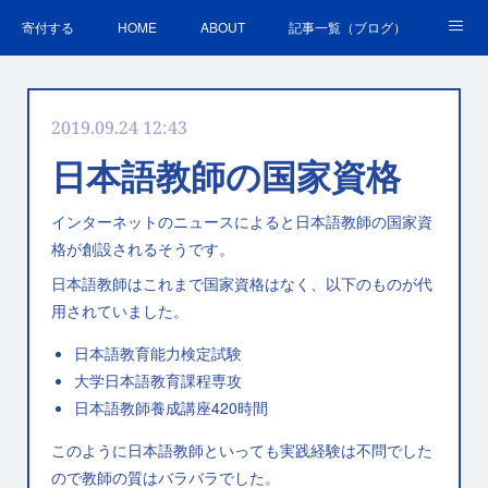
寄付する
HOME
ABOUT
記事一覧（ブログ）
沿革・活動実績
会員募集
講演・研修のご案内
2019.09.24 12:43
ＳＤＧｓの取組
お問合せ
関連リンク集
日本語教師の国家資格
インターネットのニュースによると日本語教師の国家資
格が創設されるそうです。
日本語教師はこれまで国家資格はなく、以下のものが代
用されていました。
日本語教育能力検定試験
大学日本語教育課程専攻
日本語教師養成講座420時間
このように日本語教師といっても実践経験は不問でした
ので教師の質はバラバラでした。