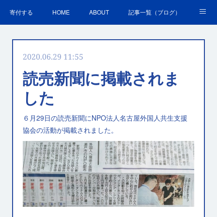
寄付する
HOME
ABOUT
記事一覧（ブログ）
沿革・活動実績
会員募集
講演・研修のご案内
2020.06.29 11:55
ＳＤＧｓの取組
お問合せ
関連リンク集
読売新聞に掲載されま
した
６月29日の読売新聞にNPO法人名古屋外国人共生支援
協会の活動が掲載されました。