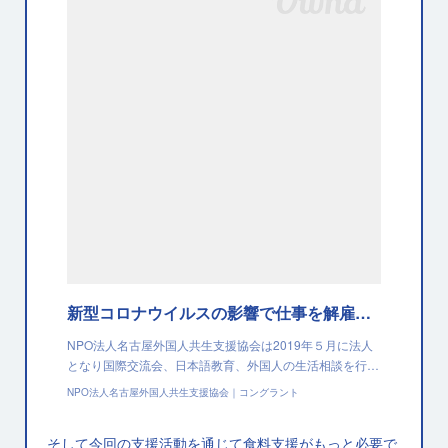
新型コロナウイルスの影響で仕事を解雇され食事もままならない外国人の方に生活費と食料を支援をします！｜NPO法人名古屋外国人共生支援協会
NPO法人名古屋外国人共生支援協会は2019年５月に法人
となり国際交流会、日本語教育、外国人の生活相談を行…
NPO法人名古屋外国人共生支援協会｜コングラント
そして今回の支援活動を通じて食料支援がもっと必要で