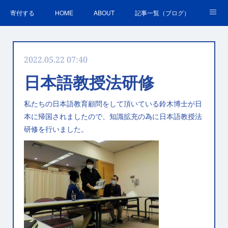
寄付する
HOME
ABOUT
記事一覧（ブログ）
沿革・活動実績
会員募集
講演・研修のご案内
2022.05.22 07:40
ＳＤＧｓの取組
お問合せ
関連リンク集
日本語教授法研修
私たちの日本語教育顧問をして頂いている鈴木博士が日
本に帰国されましたので、知識拡充の為に日本語教授法
研修を行いました。