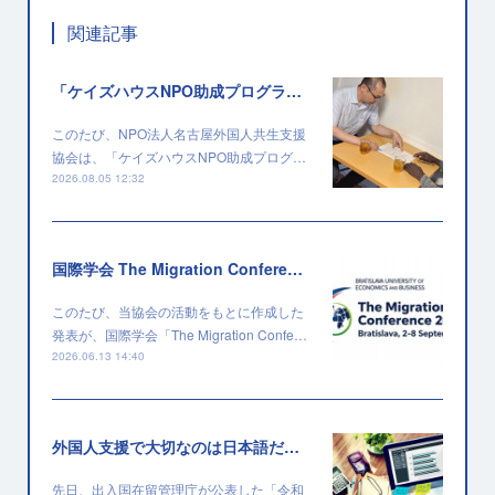
関連記事
「ケイズハウスNPO助成プログラム」に採択されました
このたび、NPO法人名古屋外国人共生支援
協会は、「ケイズハウスNPO助成プログ…
2026.08.05 12:32
国際学会 The Migration Conference 2026 に採択されました
このたび、当協会の活動をもとに作成した
発表が、国際学会「The Migration Confe…
2026.06.13 14:40
外国人支援で大切なのは日本語だけではない
先日、出入国在留管理庁が公表した「令和