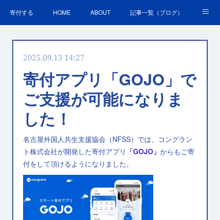
寄付する
HOME
ABOUT
記事一覧（ブログ）
沿革・活動実績
会員募集
講演・研修のご案内
2025.09.13 14:27
ＳＤＧｓの取組
お問合せ
関連リンク集
寄付アプリ「GOJO」で
ご支援が可能になりま
した！
名古屋外国人共生支援協会（NFSS）では、コングラン
ト株式会社が開発した寄付アプリ
「GOJO」
からもご寄
付をして頂けるようになりました。