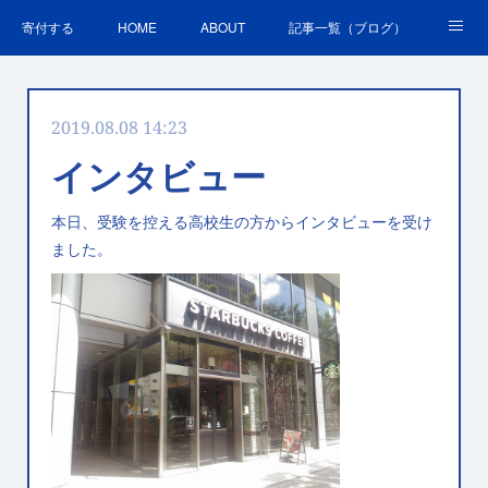
寄付する
HOME
ABOUT
記事一覧（ブログ）
沿革・活動実績
会員募集
講演・研修のご案内
2019.08.08 14:23
ＳＤＧｓの取組
お問合せ
関連リンク集
インタビュー
本日、受験を控える高校生の方からインタビューを受け
ました。