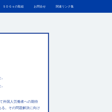
ＳＤＧｓの取組
お問合せ
関連リンク集
た。
た。
して外国人労働者への期待
ある。その問題解決に向け