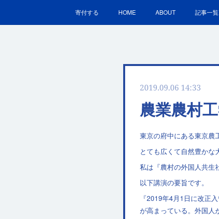
寄付する
HOME
ABOUT
記事一覧
2019.09.06 14:33
農業農村工
東京の府中にある東京農
とても広くて自然豊かな
私は『農村の外国人共生
以下講演の要旨です。
『2019年4月1日に改
が高まっている。外国人