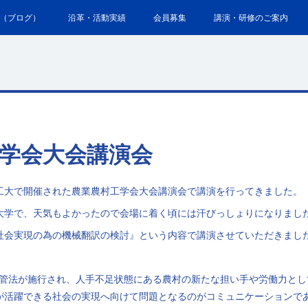
（ブログ）
沿革・活動実績
会員募集
講演・研修のご案内
学会大会講演会
工大で開催された農業農村工学会大会講演会で講演を行ってきました。
大学で、天気もよかったので会場に着く頃には汗びっしょりになりまし
社会実現の為の機械翻訳の検討』という内容で講演させていただきまし
正入管法が施行され、人手不足状態にある農村の新たな担い手や労働力と
が活躍できる社会の実現へ向けて問題となるのがコミュニケーションで